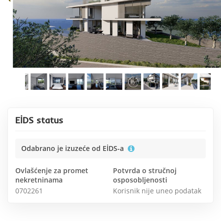
EİDS status
Odabrano je izuzeće od EİDS-a
Ovlašćenje za promet
Potvrda o stručnoj
nekretninama
osposobljenosti
0702261
Korisnik nije uneo podatak