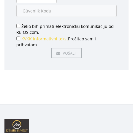
Želio bih primati elektroničku komunikaciju od
RE-OS.com.
KVKK Informativni tekst
Pročitao sam i
prihvatam
POŠALJI