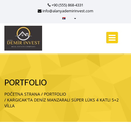
+90 (555) 868-4331
info@alanyademirinvest.com
Türkçe - Turkish
English - English
русский - Russian
فارسی - Persian
العربية - Arabic
Crnogorski - Montenegrin
PORTFOLIO
Српски - Serbian
POČETNA STRANA
PORTFOLIO
KARGICAK'TA DENİZ MANZARALI SÜPER LÜKS 4 KATLI 5+2
VİLLA