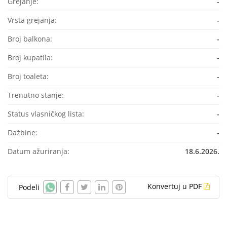
Grejanje:
-
Vrsta grejanja:
-
Broj balkona:
-
Broj kupatila:
-
Broj toaleta:
-
Trenutno stanje:
-
Status vlasničkog lista:
-
Dažbine:
-
Datum ažuriranja:
18.6.2026.
Konvertuj u PDF
Podeli