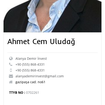
Ahmet Cem Uludağ
Alanya Demir İnvest
+90 (555) 868-4331
+90 (555) 868-4331
alanyademirinvest@gmail.com
gazipaşa cad. no61
TTYB NO :
0702261