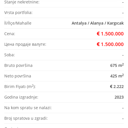
Stanje nekretnine:
-
Vrsta portfolia:
-
İl/İlçe/Mahalle
Antalya / Alanya / Kargıcak
1.500.000
Cena:
1.500.000
Цена продаје валуте:
Soba:
-
2
Bruto površina
675 m
2
Neto površina
425 m
2
Birim Fiyatı (m
):
2.222
Godina izgradnje:
2023
Na kom spratu se nalazi:
-
Broj spratova u zgradi:
-